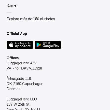
Rome
Explora más de 150 ciudades
Official App
Offices:
LuggageHero A/S
VAT-no.: DK37611328
Århusgade 118,
DK-2150 Copenhagen
Denmark
LuggageHero LLC
137 W 25th St,
New York, NY 10011