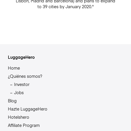
Lisbon, Madrid and Barcelona) and plans to expand
to 39 cities by January 2020."
LuggageHero
Home
¿Quiénes somos?
Investor
Jobs
Blog
Hazte LuggageHero
Hotelshero
Affiliate Program