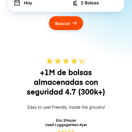
Hoy
2 Bolsas
Number of bags
Buscar
★
★
★
★
☆
★
+1M de bolsas
almacenadas con
seguridad
4.7
(300k+)
Easy to use! Friendly. Inside the grocery!
Eric Strauss
Used LuggageHero
Ayer
★
★
★
★
★