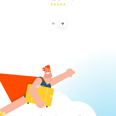
★
★
★
★
★