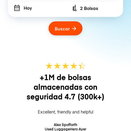
Hoy
2 Bolsas
Number of bags
Buscar
★
★
★
★
☆
★
+1M de bolsas
almacenadas con
seguridad
4.7
(300k+)
Excellent, friendly and helpful
Alex Spofforth
Used LuggageHero
Ayer