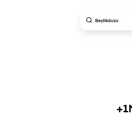
Location
+1