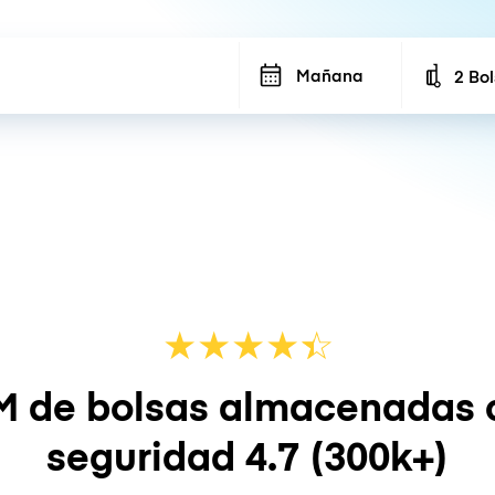
Mañana
2 Bo
Number
★
★
★
★
☆
★
M de bolsas almacenadas 
seguridad
4.7
(300k+)