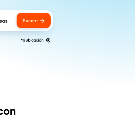
Buscar
lsas
 of bags
Mi ubicación
con