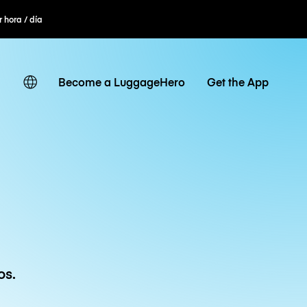
r hora / día
Become a LuggageHero
Get the App
os.