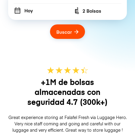
Hoy
2 Bolsas
Number of bags
Buscar
★
★
★
★
☆
★
+1M de bolsas
almacenadas con
seguridad
4.7
(300k+)
Great experience storing at Falafel Fresh via Luggage Hero.
Very nice staff coming and going and careful with our
luggage and very efficient. Great way to store luggage !