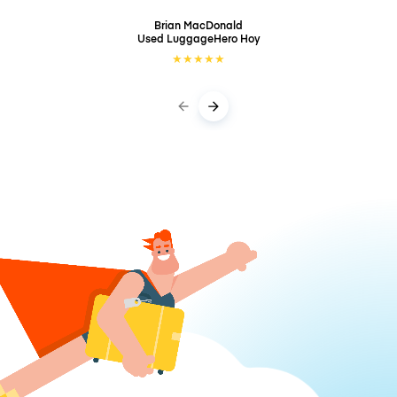
Brian MacDonald
Used LuggageHero
Hoy
★
★
★
★
★