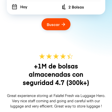
Hoy
2 Bolsas
Number of bags
Buscar
★
★
★
★
☆
★
+1M de bolsas
almacenadas con
seguridad
4.7
(300k+)
Great experience storing at Falafel Fresh via Luggage Hero.
Very nice staff coming and going and careful with our
luggage and very efficient. Great way to store luggage !