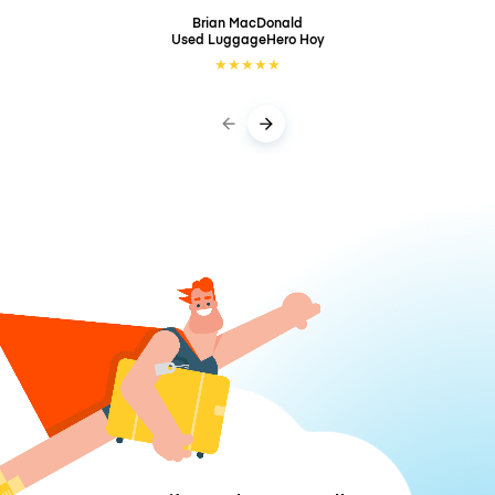
Brian MacDonald
Used LuggageHero
Hoy
★
★
★
★
★