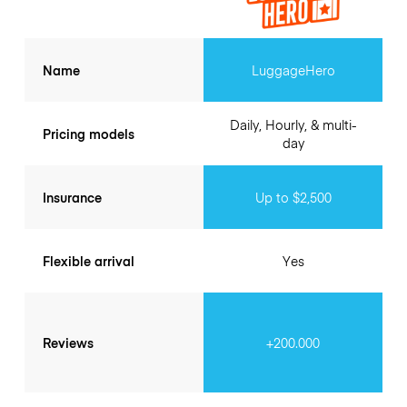
Name
LuggageHero
Daily, Hourly, & multi-
Pricing models
day
Insurance
Up to $2,500
Flexible arrival
Yes
Reviews
+200.000