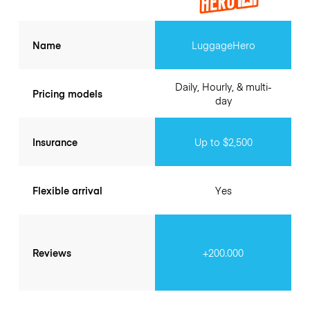
Name
LuggageHero
Daily, Hourly, & multi-
Pricing models
day
Insurance
Up to $2,500
Flexible arrival
Yes
Reviews
+200.000