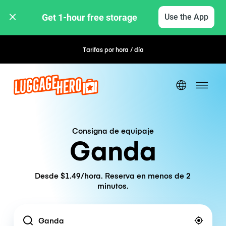
Get 1-hour free storage 
Use the App
Tarifas por hora / día
Reserva flexible
Consigna de equipaje
Ganda
Desde $1.49/hora. Reserva en menos de 2
minutos.
Location