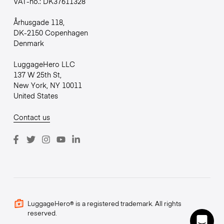
VAT-no.: DK37611328
Århusgade 118,
DK-2150 Copenhagen
Denmark
LuggageHero LLC
137 W 25th St,
New York, NY 10011
United States
Contact us
LuggageHero® is a registered trademark. All rights
reserved.