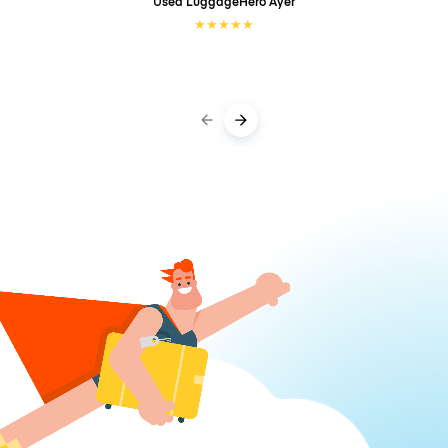
Used LuggageHero
Ayer
★
★
★
★
★