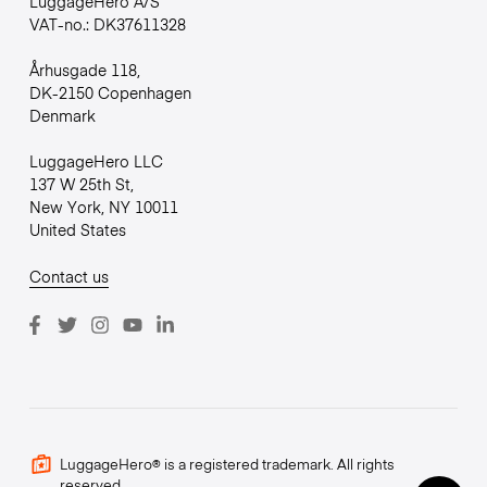
LuggageHero A/S
VAT-no.: DK37611328
Århusgade 118,
DK-2150 Copenhagen
Denmark
LuggageHero LLC
137 W 25th St,
New York, NY 10011
United States
Contact us
LuggageHero® is a registered trademark. All rights
reserved.