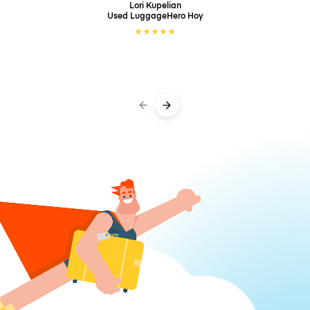
Lori Kupelian
Used LuggageHero
Hoy
★
★
★
★
★