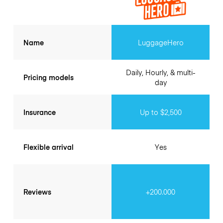
Name
LuggageHero
Daily, Hourly, & multi-
Pricing models
day
Insurance
Up to $2,500
Flexible arrival
Yes
Reviews
+200.000