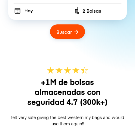
Hoy
2 Bolsas
Number of bags
Buscar
★
★
★
★
☆
★
+1M de bolsas
almacenadas con
seguridad
4.7
(300k+)
felt very safe giving the best western my bags and would
use them again!!