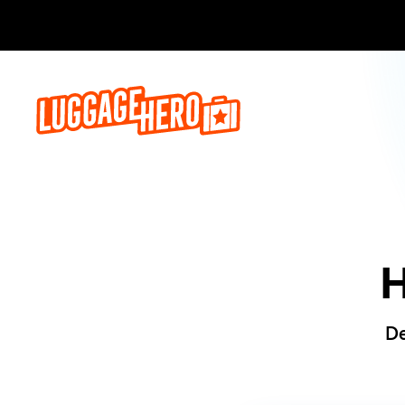
Reserva a
H
De