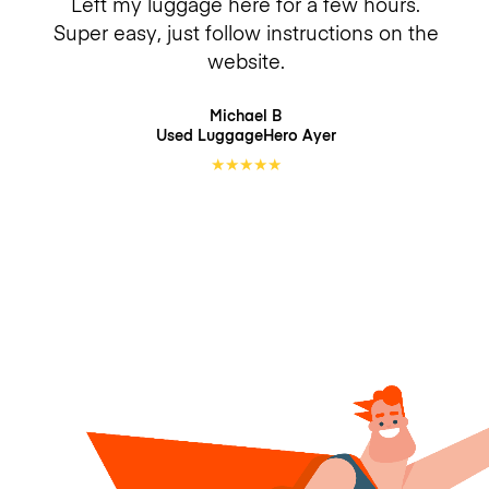
Left my luggage here for a few hours.
Super easy, just follow instructions on the
website.
Michael B
Used LuggageHero
Ayer
★
★
★
★
★