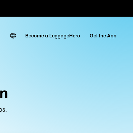
r hora / día
Become a LuggageHero
Get the App
on
os.