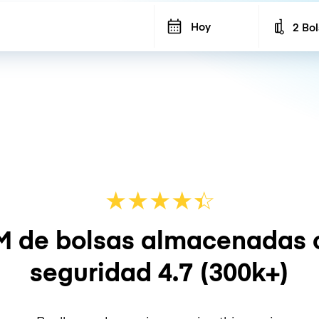
Hoy
2 Bo
Number
★
★
★
★
☆
★
M de bolsas almacenadas 
seguridad
4.7
(300k+)