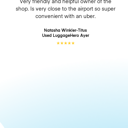
Very friendly and helpful owner of the
shop. Is very close to the airport so super
convenient with an uber.
Natasha Winkler-Titus
Used LuggageHero
Ayer
★
★
★
★
★