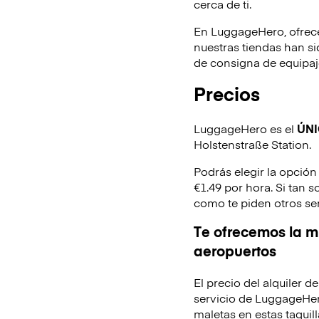
cerca de ti.
En LuggageHero, ofrec
nuestras tiendas han s
de consigna de equipaje
Precios
LuggageHero es el
ÚN
Holstenstraße Station.
Podrás elegir la opción
€1.49 por hora. Si tan 
como te piden otros se
Te ofrecemos la mi
aeropuertos
El precio del alquiler 
servicio de LuggageHer
maletas en estas taquill