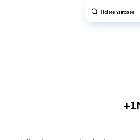
Location
+1