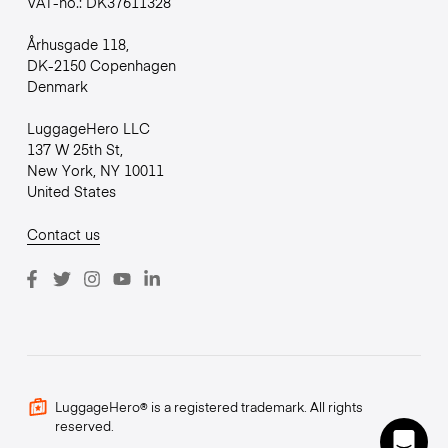
VAT-no.: DK37611328
Århusgade 118,
DK-2150 Copenhagen
Denmark
LuggageHero LLC
137 W 25th St,
New York, NY 10011
United States
Contact us
LuggageHero® is a registered trademark. All rights
reserved.