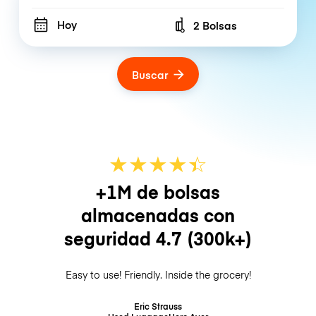
Hoy
2 Bolsas
Number of bags
Buscar
★
★
★
★
☆
★
+1M de bolsas
almacenadas con
seguridad
4.7
(300k+)
Easy to use! Friendly. Inside the grocery!
Eric Strauss