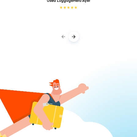
Used LuggageHero
Ayer
★
★
★
★
★