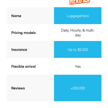
Name
LuggageHero
Daily, Hourly, & multi-
Pricing models
day
Insurance
Up to $2,500
Flexible arrival
Yes
Reviews
+200.000