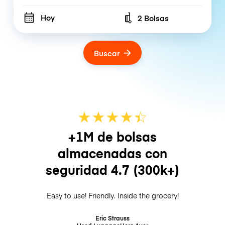
Hoy
2 Bolsas
Number of bags
Buscar
★
★
★
★
☆
★
+1M de bolsas
almacenadas con
seguridad
4.7
(300k+)
Easy to use! Friendly. Inside the grocery!
Eric Strauss