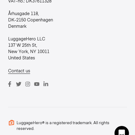
VAT-no.: DK37611328
Århusgade 118,
DK-2150 Copenhagen
Denmark
LuggageHero LLC
137 W 25th St,
New York, NY 10011
United States
Contact us
LuggageHero® is a registered trademark. All rights
reserved.