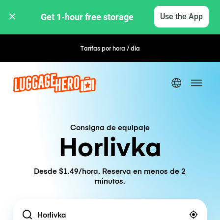
Get 1-hour free storage 
Use the App
Tarifas por hora / día
Reserva flexible
Consigna de equipaje
Horlivka
Desde $1.49/hora. Reserva en menos de 2
minutos.
Location