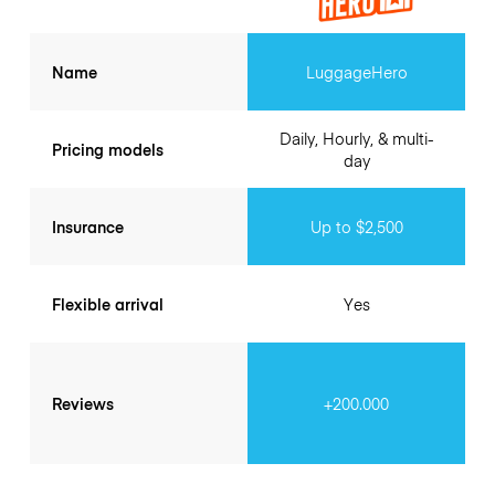
Name
LuggageHero
Daily, Hourly, & multi-
Pricing models
day
Insurance
Up to $2,500
Flexible arrival
Yes
Reviews
+200.000