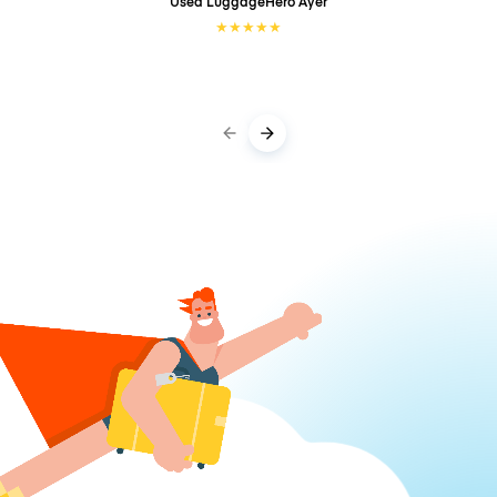
Used LuggageHero
Ayer
★
★
★
★
★