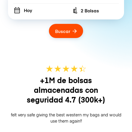
Hoy
2 Bolsas
Number of bags
Buscar
★
★
★
★
☆
★
+1M de bolsas
almacenadas con
seguridad
4.7
(300k+)
felt very safe giving the best western my bags and would
use them again!!