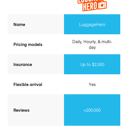
Name
LuggageHero
Daily, Hourly, & multi-
Pricing models
day
Insurance
Up to $2,500
Flexible arrival
Yes
Reviews
+200.000