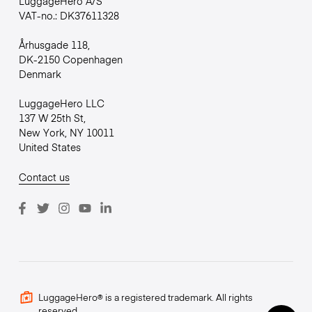
LuggageHero A/S
VAT-no.: DK37611328
Århusgade 118,
DK-2150 Copenhagen
Denmark
LuggageHero LLC
137 W 25th St,
New York, NY 10011
United States
Contact us
LuggageHero® is a registered trademark. All rights
reserved.