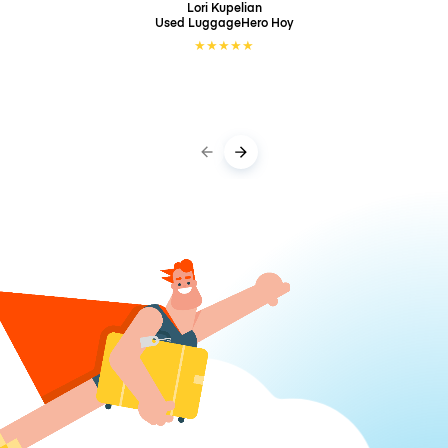
Lori Kupelian
Used LuggageHero
Hoy
★
★
★
★
★