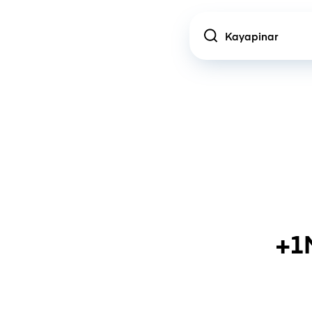
Location
+1