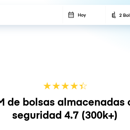
Hoy
2 Bo
Number
★
★
★
★
☆
★
M de bolsas almacenadas 
seguridad
4.7
(300k+)