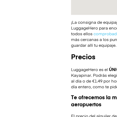
¡La consigna de equipaj
LuggageHero para encont
todos ellos
comprobado
más cercanas a los punt
guardar allí tu equipaje.
Precios
LuggageHero es el
ÚN
Kayapinar. Podrás elegi
al día o de €1.49 por h
día entero, como te pid
Te ofrecemos la mi
aeropuertos
El precio del alquiler 