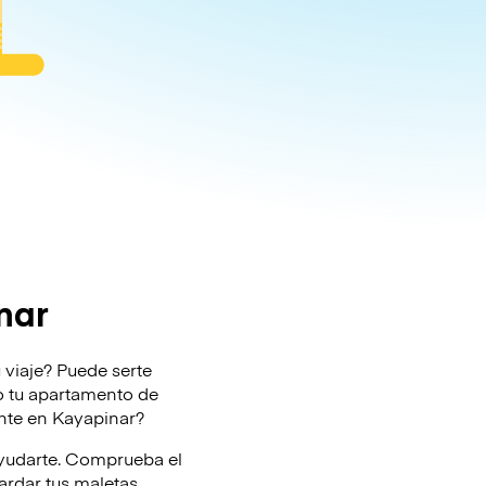
nar
 viaje? Puede serte
l o tu apartamento de
ente en Kayapinar?
ayudarte. Comprueba el
rdar tus maletas.