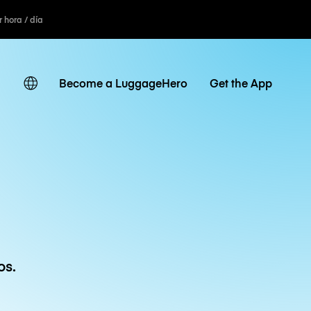
r hora / día
Become a LuggageHero
Get the App
os.