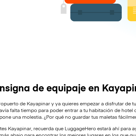
nsigna de equipaje en Kayapi
ropuerto de Kayapinar y ya quieres empezar a disfrutar de tu
odavía falta tiempo para poder entrar a tu habitación de hote
supone una molestia. ¿Por qué no guardar tus maletas fácilm
ites Kayapinar, recuerda que LuggageHero estará ahí para 
ás abajo para encontrar los mejores lugares en los que gua