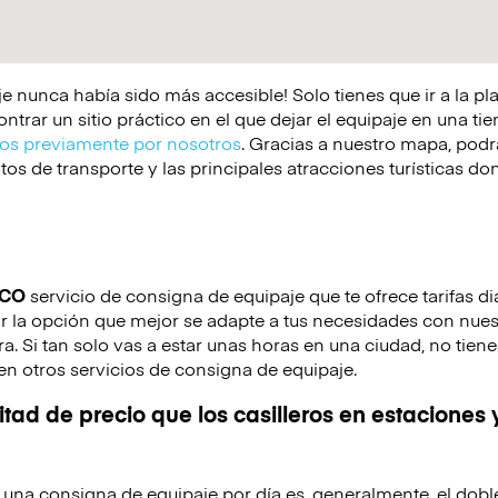
e nunca había sido más accesible! Solo tienes que ir a la p
rar un sitio práctico en el que dejar el equipaje en una tie
s previamente por nosotros
. Gracias a nuestro mapa, podrá
os de transporte y las principales atracciones turísticas d
ICO
servicio de consigna de equipaje que te ofrece tarifas di
r la opción que mejor se adapte a tus necesidades con nuest
ora. Si tan solo vas a estar unas horas en una ciudad, no tie
en otros servicios de consigna de equipaje.
tad de precio que los casilleros en estaciones 
de una consigna de equipaje por día es, generalmente, el dobl