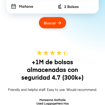
Mañana
2 Bolsas
Number of bags
Buscar
★
★
★
★
☆
★
+1M de bolsas
almacenadas con
seguridad
4.7
(300k+)
Friendly and helpful staff. Easy to use. Would recommend.
Morwenna Nathalie
Used LuggageHero
Hoy