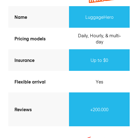
Name
LuggageHero
Daily, Hourly, & multi-
Pricing models
day
Insurance
Up to $0
Flexible arrival
Yes
Reviews
+200.000