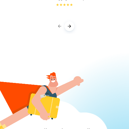
★
★
★
★
★