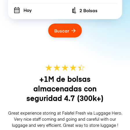
Hoy
2 Bolsas
Number of bags
Buscar
★
★
★
★
☆
★
+1M de bolsas
almacenadas con
seguridad
4.7
(300k+)
Great experience storing at Falafel Fresh via Luggage Hero.
Very nice staff coming and going and careful with our
luggage and very efficient. Great way to store luggage !