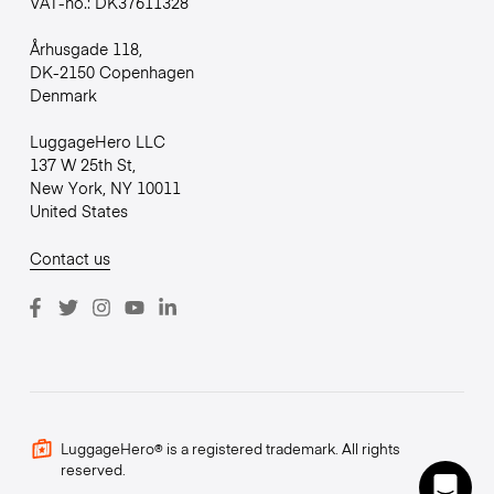
VAT-no.: DK37611328
Århusgade 118,
DK-2150 Copenhagen
Denmark
LuggageHero LLC
137 W 25th St,
New York, NY 10011
United States
Contact us
LuggageHero® is a registered trademark. All rights
reserved.