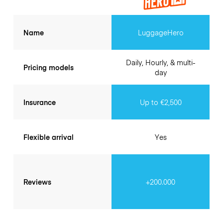
Name
LuggageHero
Daily, Hourly, & multi-
Pricing models
day
Insurance
Up to €2,500
Flexible arrival
Yes
Reviews
+200.000