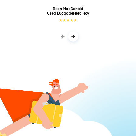
Brian MacDonald
Used LuggageHero
Hoy
★
★
★
★
★