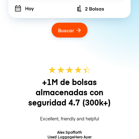
Hoy
2 Bolsas
Number of bags
Buscar
★
★
★
★
☆
★
+1M de bolsas
almacenadas con
seguridad
4.7
(300k+)
Excellent, friendly and helpful
Alex Spofforth
Used LuggageHero
Ayer