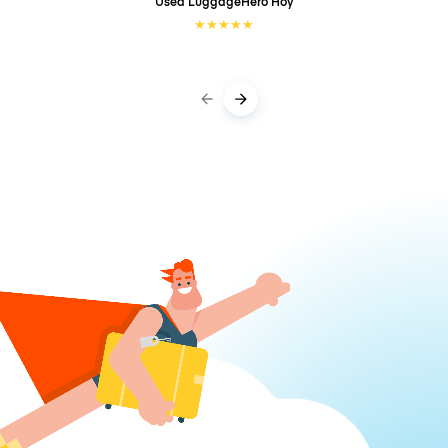
Used LuggageHero
Hoy
★
★
★
★
★