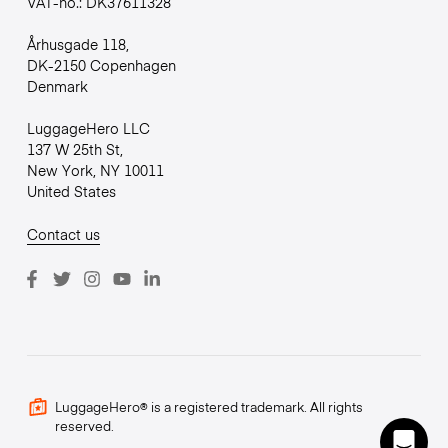
VAT-no.: DK37611328
Århusgade 118,
DK-2150 Copenhagen
Denmark
LuggageHero LLC
137 W 25th St,
New York, NY 10011
United States
Contact us
LuggageHero® is a registered trademark. All rights
reserved.