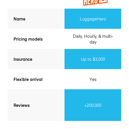
Name
LuggageHero
Daily, Hourly, & multi-
Pricing models
day
Insurance
Up to $3,000
Flexible arrival
Yes
Reviews
+200.000