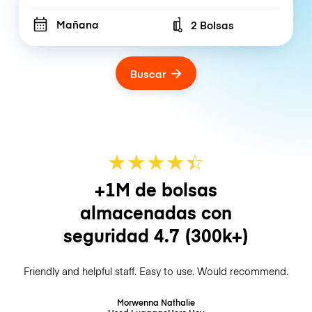
Mañana
2 Bolsas
Number of bags
Buscar
★
★
★
★
☆
★
+1M de bolsas
almacenadas con
seguridad
4.7
(300k+)
Friendly and helpful staff. Easy to use. Would recommend.
Morwenna Nathalie