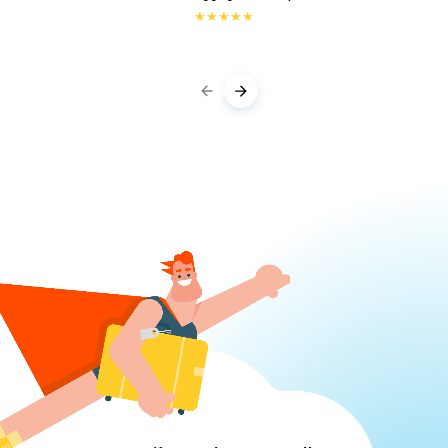
★
★
★
★
★