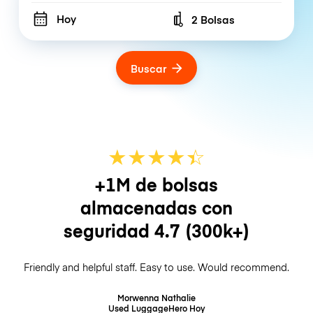
Hoy
2 Bolsas
Number of bags
Buscar
★
★
★
★
☆
★
+1M de bolsas
almacenadas con
seguridad
4.7
(300k+)
Friendly and helpful staff. Easy to use. Would recommend.
Morwenna Nathalie
Used LuggageHero
Hoy