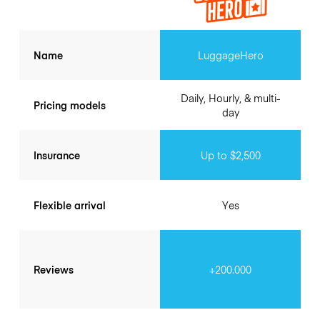
Name
LuggageHero
Daily, Hourly, & multi-
Pricing models
day
Insurance
Up to $2,500
Flexible arrival
Yes
Reviews
+200.000