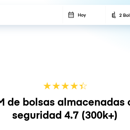
Hoy
2 Bo
Number
★
★
★
★
☆
★
M de bolsas almacenadas 
seguridad
4.7
(300k+)