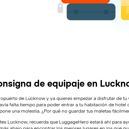
nsigna de equipaje en Luck
ropuerto de Lucknow y ya quieres empezar a disfrutar de tu 
odavía falta tiempo para poder entrar a tu habitación de hote
supone una molestia. ¿Por qué no guardar tus maletas fácil
ites Lucknow, recuerda que LuggageHero estará ahí para a
ás abajo para encontrar los mejores lugares en los que gua