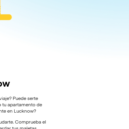
now
viaje? Puede serte
l o tu apartamento de
mente en Lucknow?
yudarte. Comprueba el
rdar tus maletas.