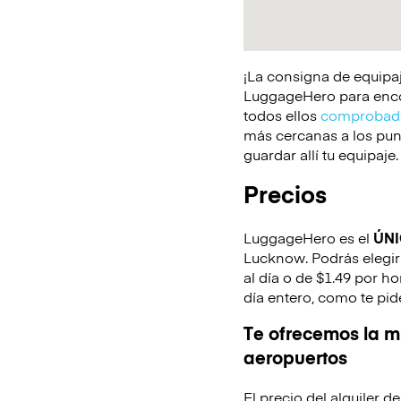
¡La consigna de equipaj
LuggageHero para encont
todos ellos
comprobado
más cercanas a los punt
guardar allí tu equipaje.
Precios
LuggageHero es el
ÚN
Lucknow. Podrás elegir 
al día o de $1.49 por h
día entero, como te pid
Te ofrecemos la mi
aeropuertos
El precio del alquiler 