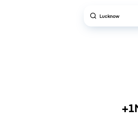
Location
+1