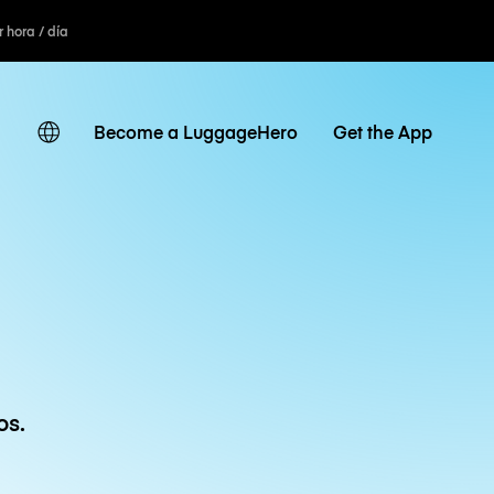
r hora / día
Become a LuggageHero
Get the App
os.