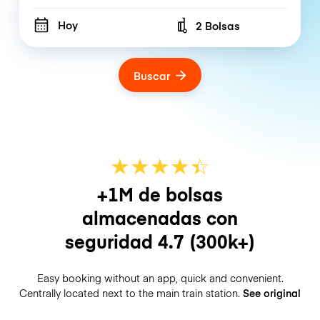
Hoy
2 Bolsas
Number of bags
Buscar
★
★
★
★
☆
★
+1M de bolsas
almacenadas con
seguridad
4.7
(300k+)
Easy booking without an app, quick and convenient.
Centrally located next to the main train station.
See original