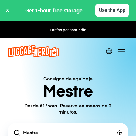
Get 1-hour free storage 
Use the App
Tarifas por hora / día
Reserva flexible
Consigna de equipaje
Mestre
Desde €1/hora. Reserva en menos de 2
minutos.
Location