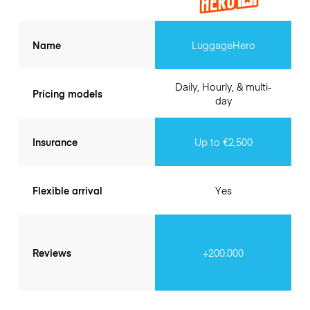
Name
LuggageHero
Daily, Hourly, & multi-
Pricing models
day
Insurance
Up to €2,500
Flexible arrival
Yes
Reviews
+200.000