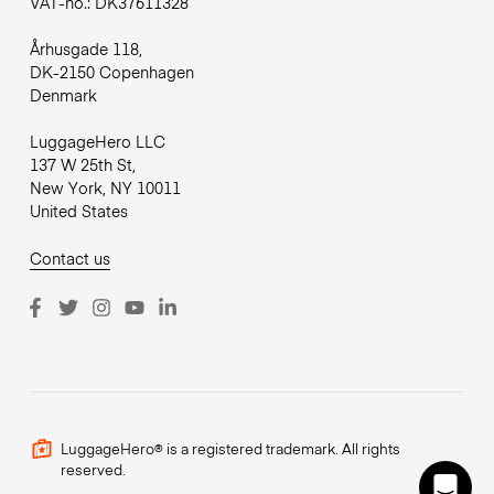
VAT-no.: DK37611328
Århusgade 118,
DK-2150 Copenhagen
Denmark
LuggageHero LLC
137 W 25th St,
New York, NY 10011
United States
Contact us
LuggageHero® is a registered trademark. All rights
reserved.