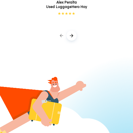
Alex Peralta
Used LuggageHero
Hoy
★
★
★
★
★