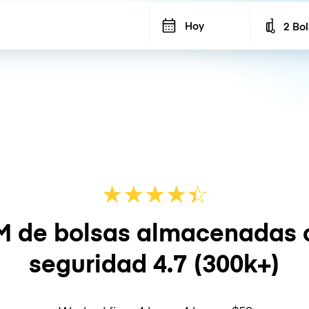
Hoy
2 Bo
Number
★
★
★
★
☆
★
M de bolsas almacenadas 
seguridad
4.7
(300k+)