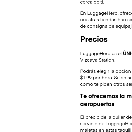
cerca de ti.
En LuggageHero, ofrec
nuestras tiendas han s
de consigna de equipaje
Precios
LuggageHero es el
ÚN
Vizcaya Station.
Podrás elegir la opción
$1.99 por hora. Si tan 
como te piden otros se
Te ofrecemos la mi
aeropuertos
El precio del alquiler 
servicio de LuggageHer
maletas en estas taquill