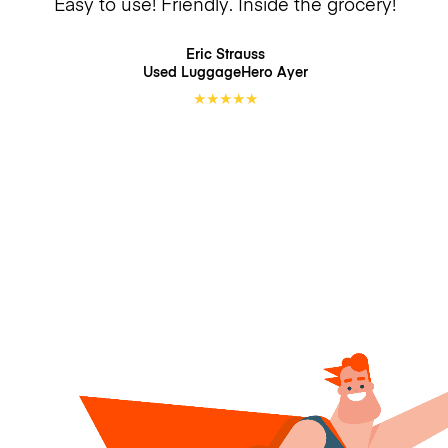
Easy to use! Friendly. Inside the grocery!
Eric Strauss
Used LuggageHero
Ayer
★
★
★
★
★