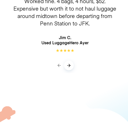
Worked fine. 4 bags, 4 hours, $52.
Expensive but worth it to not haul luggage
around midtown before departing from
Penn Station to JFK.
Jim C.
Used LuggageHero
Ayer
★
★
★
★
★