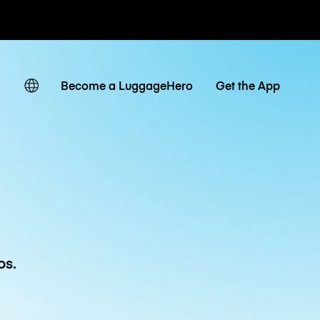
r hora / día
Become a LuggageHero
Get the App
os.