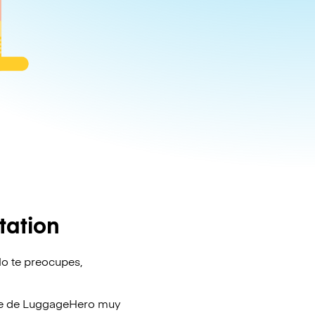
tation
No te preocupes,
je de
LuggageHero
muy