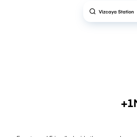
Location
+1