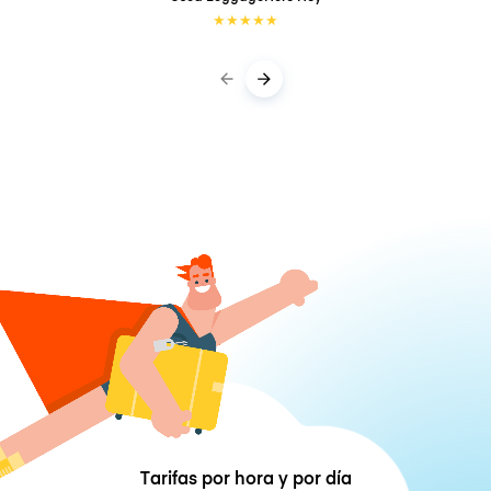
★
★
★
★
★
Tarifas por hora y por día