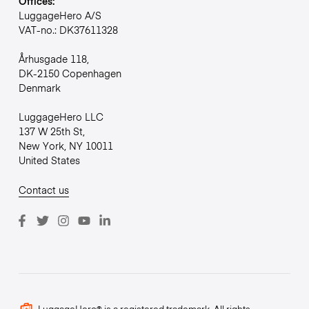
Offices:
LuggageHero A/S
VAT-no.: DK37611328
Århusgade 118,
DK-2150 Copenhagen
Denmark
LuggageHero LLC
137 W 25th St,
New York, NY 10011
United States
Contact us
LuggageHero® is a registered trademark. All rights