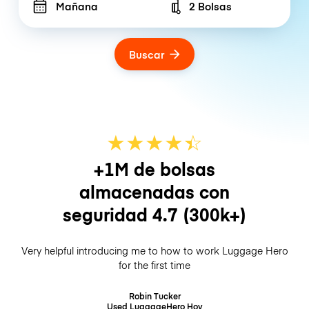
Mañana
2 Bolsas
Number of bags
Buscar
★
★
★
★
☆
★
+1M de bolsas
almacenadas con
seguridad
4.7
(300k+)
Very helpful introducing me to how to work Luggage Hero
for the first time
Robin Tucker
Used LuggageHero
Hoy