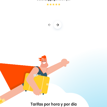
★
★
★
★
★
Tarifas por hora y por día