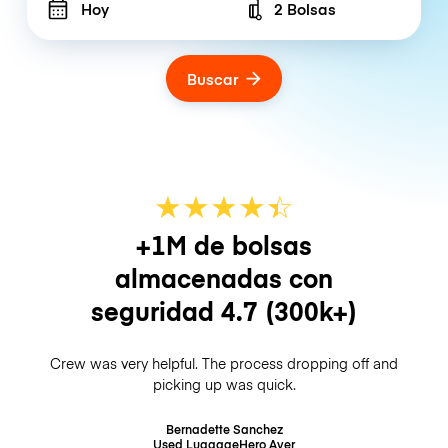
Hoy
2 Bolsas
Number of bags
Buscar
★
★
★
★
☆
★
+1M de bolsas
almacenadas con
seguridad
4.7
(300k+)
Crew was very helpful. The process dropping off and
picking up was quick.
Bernadette Sanchez
Used LuggageHero
Ayer