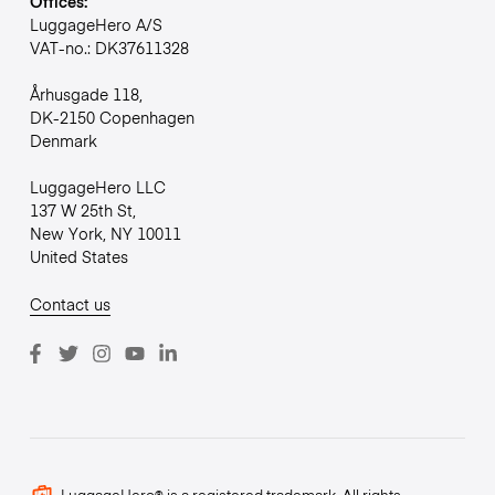
Offices:
LuggageHero A/S
VAT-no.: DK37611328
Århusgade 118,
DK-2150 Copenhagen
Denmark
LuggageHero LLC
137 W 25th St,
New York, NY 10011
United States
Contact us
LuggageHero® is a registered trademark. All rights