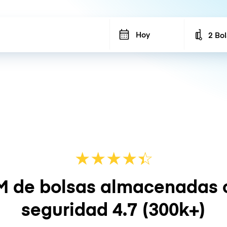
Hoy
2 Bo
Number
★
★
★
★
☆
★
M de bolsas almacenadas 
seguridad
4.7
(300k+)