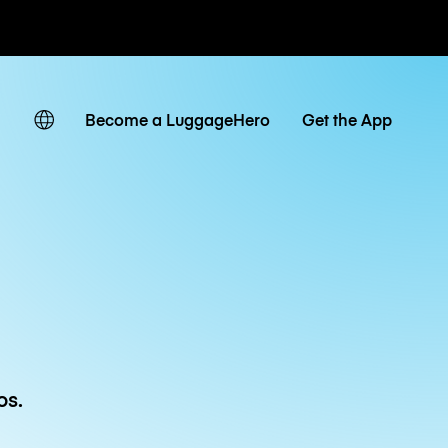
r hora / día
Become a LuggageHero
Get the App
os.