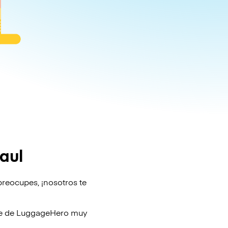
aul
preocupes, ¡nosotros te
je de
LuggageHero
muy