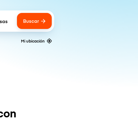
Buscar
lsas
 of bags
Mi ubicación
con