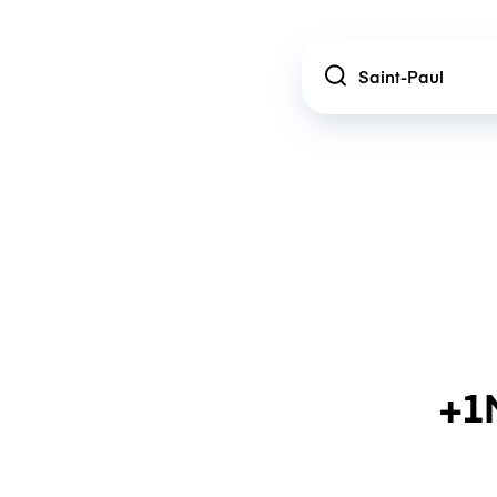
Location
+1