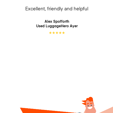
Excellent, friendly and helpful
Alex Spofforth
Used LuggageHero
Ayer
★
★
★
★
★