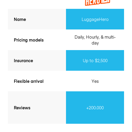
Name
LuggageHero
Daily, Hourly, & multi-
Pricing models
day
Insurance
Up to $2,500
Flexible arrival
Yes
Reviews
+200.000