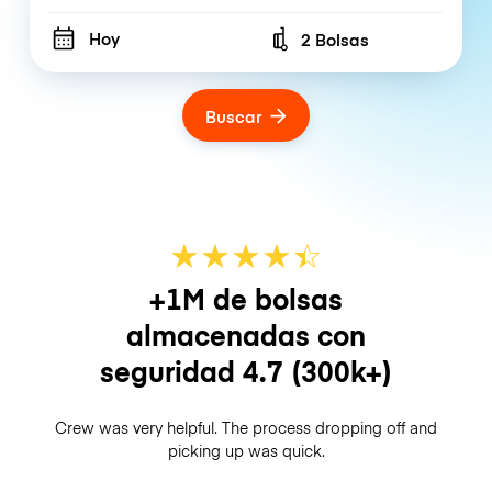
Hoy
2 Bolsas
Number of bags
Buscar
★
★
★
★
☆
★
+1M de bolsas
almacenadas con
seguridad
4.7
(300k+)
Crew was very helpful. The process dropping off and
picking up was quick.