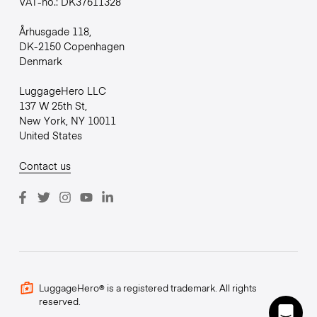
VAT-no.: DK37611328
Århusgade 118,
DK-2150 Copenhagen
Denmark
LuggageHero LLC
137 W 25th St,
New York, NY 10011
United States
Contact us
LuggageHero® is a registered trademark. All rights
reserved.