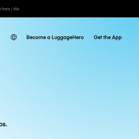
r hora / día
Become a LuggageHero
Get the App
os.