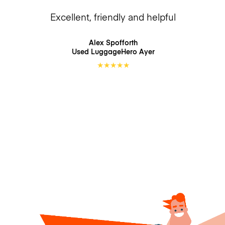
Excellent, friendly and helpful
Alex Spofforth
Used LuggageHero
Ayer
★
★
★
★
★