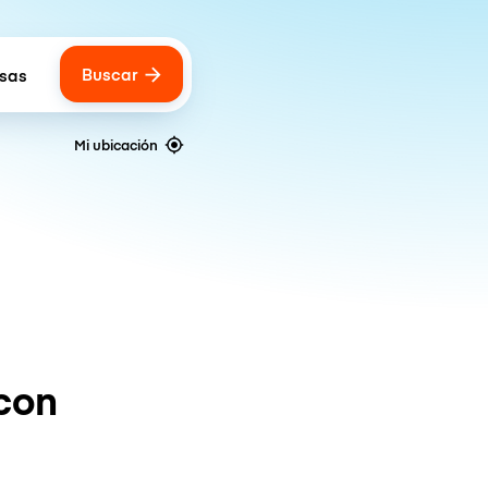
Buscar
lsas
 of bags
Mi ubicación
con