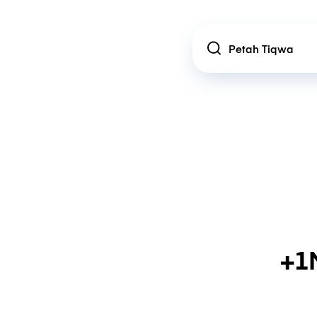
Location
+1