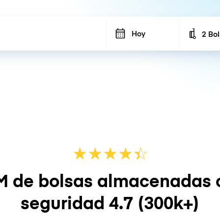
Hoy
2 Bo
Number
★
★
★
★
☆
★
M de bolsas almacenadas 
seguridad
4.7
(300k+)