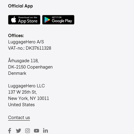
Official App
Offices:
LuggageHero A/S
VAT-no.: DK37611328
Århusgade 118,
DK-2150 Copenhagen
Denmark
LuggageHero LLC
137 W 25th St,
New York, NY 10011
United States
Contact us