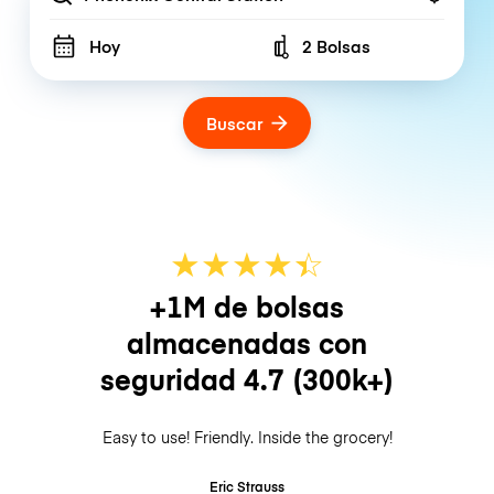
Hoy
2 Bolsas
Number of bags
Buscar
★
★
★
★
☆
★
+1M de bolsas
almacenadas con
seguridad
4.7
(300k+)
Easy to use! Friendly. Inside the grocery!
Eric Strauss