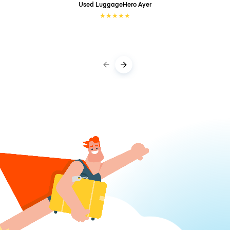
Used LuggageHero
Ayer
★
★
★
★
★