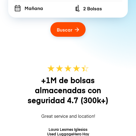
Mañana
2 Bolsas
Number of bags
Buscar
★
★
★
★
☆
★
+1M de bolsas
almacenadas con
seguridad
4.7
(300k+)
Great service and location!
Laura Lesmes Iglesias
Used LuggageHero
Hoy