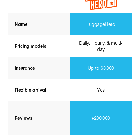
Name
LuggageHero
Daily, Hourly, & multi-
Pricing models
day
Insurance
Up to $3,000
Flexible arrival
Yes
Reviews
+200.000