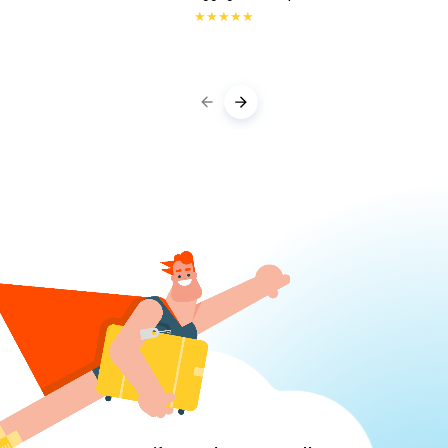
★
★
★
★
★