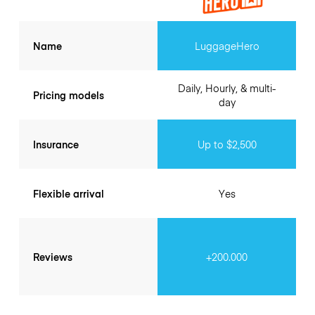
Name
LuggageHero
Daily, Hourly, & multi-
Pricing models
day
Insurance
Up to $2,500
Flexible arrival
Yes
Reviews
+200.000