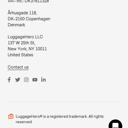
VAT-no.: DK37611328
Århusgade 118,
DK-2150 Copenhagen
Denmark
LuggageHero LLC
137 W 25th St,
New York, NY 10011
United States
Contact us
LuggageHero® is a registered trademark. All rights
reserved.