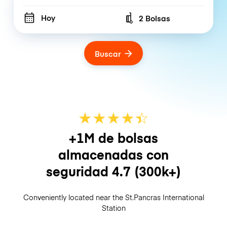
Hoy
2 Bolsas
Number of bags
Buscar
★
★
★
★
☆
★
+1M de bolsas
almacenadas con
seguridad
4.7
(300k+)
Conveniently located near the St.Pancras International
Station