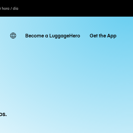
r hora / día
Become a LuggageHero
Get the App
os.