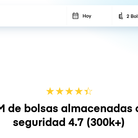
Hoy
2 Bo
Number
★
★
★
★
☆
★
M de bolsas almacenadas 
seguridad
4.7
(300k+)