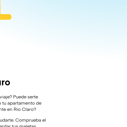
aro
 viaje? Puede serte
l o tu apartamento de
nte en Rio Claro?
yudarte. Comprueba el
rdar tus maletas.