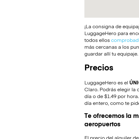
¡La consigna de equipaj
LuggageHero para encont
todos ellos
comprobado
más cercanas a los punt
guardar allí tu equipaje.
Precios
LuggageHero es el
ÚN
Claro. Podrás elegir la
día o de $1.49 por hora
día entero, como te pid
Te ofrecemos la mi
aeropuertos
El precio del alquiler 