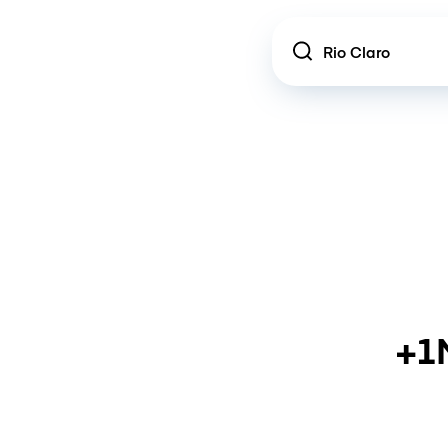
Location
+1