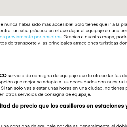
e nunca había sido más accesible! Solo tienes que ir a la p
rar un sitio práctico en el que dejar el equipaje en una tie
s previamente por nosotros
. Gracias a nuestro mapa, podrá
os de transporte y las principales atracciones turísticas d
ICO
servicio de consigna de equipaje que te ofrece tarifas di
 opción que mejor se adapte a tus necesidades con nuestra ta
. Si tan solo vas a estar unas horas en una ciudad, no tienes
en otros servicios de consigna de equipaje.
tad de precio que los casilleros en estaciones 
de una consigna de equipaje por día es, generalmente, el dobl