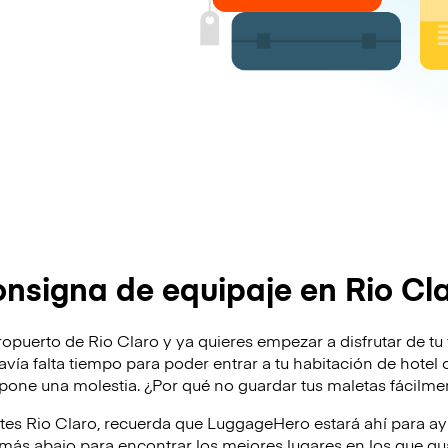
nsigna de equipaje en Rio Cl
ropuerto de Rio Claro y ya quieres empezar a disfrutar de tu
odavía falta tiempo para poder entrar a tu habitación de hote
supone una molestia. ¿Por qué no guardar tus maletas fácilme
ites Rio Claro, recuerda que LuggageHero estará ahí para a
ás abajo para encontrar los mejores lugares en los que gua