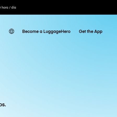
r hora / día
Become a LuggageHero
Get the App
os.