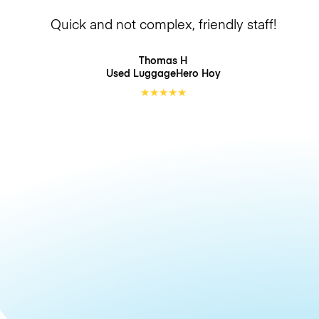
Quick and not complex, friendly staff!
Thomas H
Used LuggageHero
Hoy
★
★
★
★
★