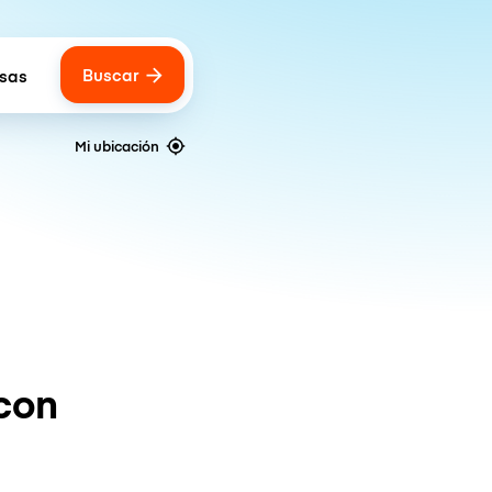
Buscar
lsas
 of bags
Mi ubicación
con