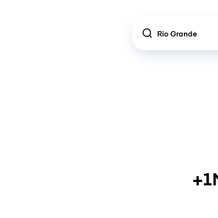
Location
+1