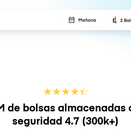
Mañana
2 Bo
Number
★
★
★
★
☆
★
M de bolsas almacenadas 
seguridad
4.7
(300k+)