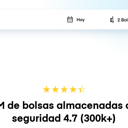
Hoy
2 Bo
Number
★
★
★
★
☆
★
M de bolsas almacenadas 
seguridad
4.7
(300k+)