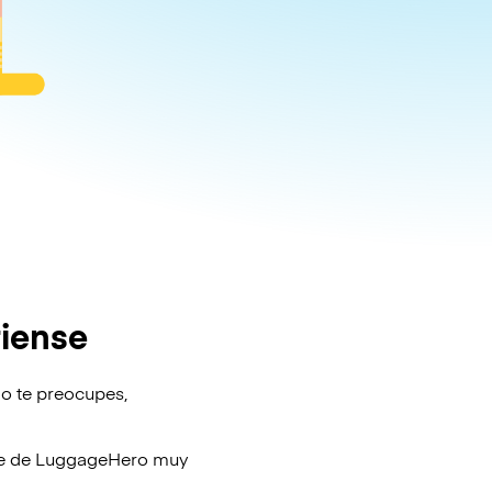
iense
No te preocupes,
je de
LuggageHero
muy