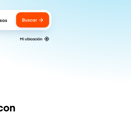
Buscar
lsas
 of bags
Mi ubicación
con