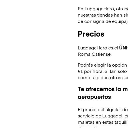
En LuggageHero, ofrec
nuestras tiendas han s
de consigna de equipaje
Precios
LuggageHero es el
ÚN
Roma Ostiense.
Podrás elegir la opción
€1 por hora. Si tan sol
como te piden otros se
Te ofrecemos la mi
aeropuertos
El precio del alquiler 
servicio de LuggageHer
maletas en estas taquill
ubicación.