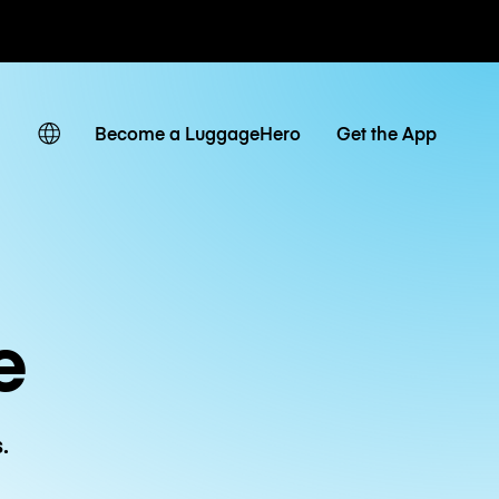
r hora / día
Become a LuggageHero
Get the App
e
.