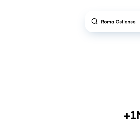
Location
+1