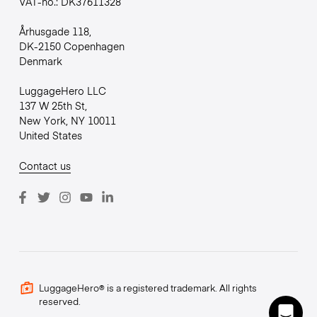
VAT-no.: DK37611328
Århusgade 118,
DK-2150 Copenhagen
Denmark
LuggageHero LLC
137 W 25th St,
New York, NY 10011
United States
Contact us
LuggageHero® is a registered trademark. All rights
reserved.