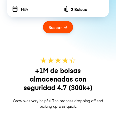
Hoy
2 Bolsas
Number of bags
Buscar
★
★
★
★
☆
★
+1M de bolsas
almacenadas con
seguridad
4.7
(300k+)
Crew was very helpful. The process dropping off and
picking up was quick.