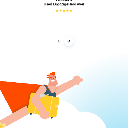
Used LuggageHero
Ayer
★
★
★
★
★