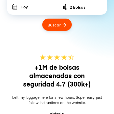
Hoy
2 Bolsas
Number of bags
Buscar
★
★
★
★
☆
★
+1M de bolsas
almacenadas con
seguridad
4.7
(300k+)
Left my luggage here for a few hours. Super easy, just
follow instructions on the website.
Michael B