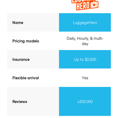
Name
LuggageHero
Daily, Hourly, & multi-
Pricing models
day
Insurance
Up to $2,500
Flexible arrival
Yes
Reviews
+200.000