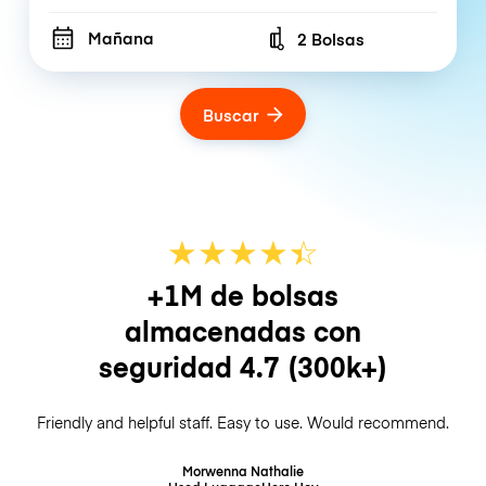
Mañana
2 Bolsas
Number of bags
Buscar
★
★
★
★
☆
★
+1M de bolsas
almacenadas con
seguridad
4.7
(300k+)
Friendly and helpful staff. Easy to use. Would recommend.
Morwenna Nathalie