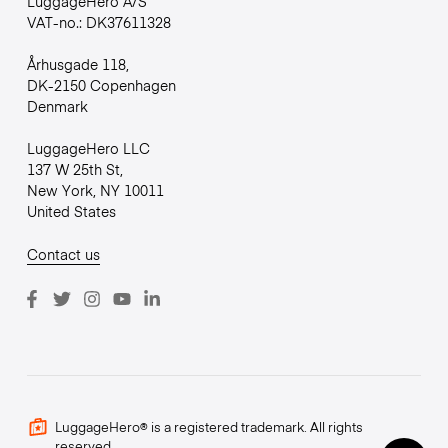
LuggageHero A/S
VAT-no.: DK37611328
Århusgade 118,
DK-2150 Copenhagen
Denmark
LuggageHero LLC
137 W 25th St,
New York, NY 10011
United States
Contact us
LuggageHero® is a registered trademark. All rights
reserved.