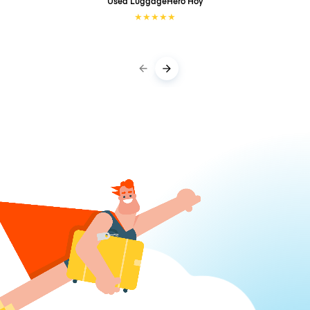
Used LuggageHero
Hoy
★
★
★
★
★