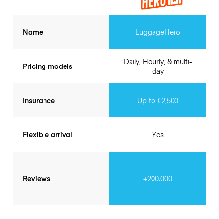
Name
LuggageHero
Daily, Hourly, & multi-
Pricing models
day
Insurance
Up to €2,500
Flexible arrival
Yes
Reviews
+200.000