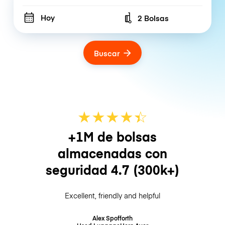
Hoy
2 Bolsas
Number of bags
Buscar
★
★
★
★
☆
★
+1M de bolsas
almacenadas con
seguridad
4.7
(300k+)
Excellent, friendly and helpful
Alex Spofforth