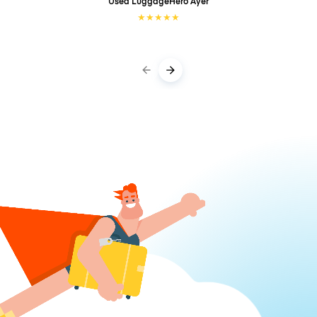
Used LuggageHero
Ayer
★
★
★
★
★