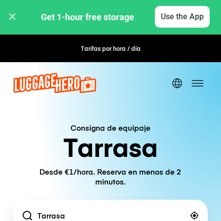
Get 1-hour free storage 
Use the App
Tarifas por hora / día
Reserva flexible
Consigna de equipaje
Tarrasa
Desde €1/hora. Reserva en menos de 2
minutos.
Location