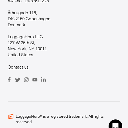
VAT-no.: DK37611328
Århusgade 118,
DK-2150 Copenhagen
Denmark
LuggageHero LLC
137 W 25th St,
New York, NY 10011
United States
Contact us
LuggageHero® is a registered trademark. All rights
reserved.