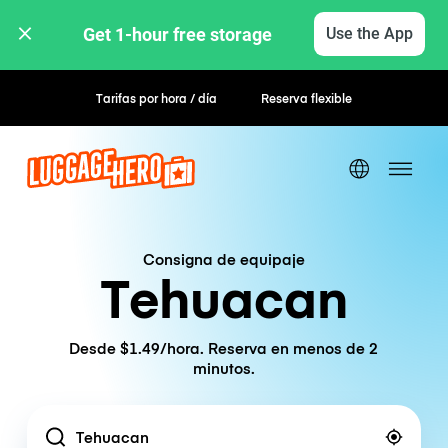
Get 1-hour free storage 
Use the App
Tarifas por hora / día
Reserva flexible
Consigna de equipaje
Tehuacan
Desde $1.49/hora. Reserva en menos de 2
minutos.
Location