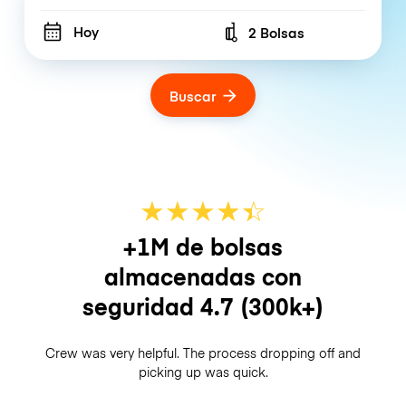
Hoy
2 Bolsas
Number of bags
Buscar
★
★
★
★
☆
★
+1M de bolsas
almacenadas con
seguridad
4.7
(300k+)
Crew was very helpful. The process dropping off and
picking up was quick.