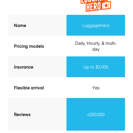
Name
LuggageHero
Daily, Hourly, & multi-
Pricing models
day
Insurance
Up to $3,000
Flexible arrival
Yes
Reviews
+200.000