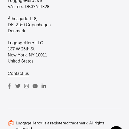
LuggageHero A/S
VAT-no.: DK37611328
Århusgade 118,
DK-2150 Copenhagen
Denmark
LuggageHero LLC
137 W 25th St,
New York, NY 10011
United States
Contact us
LuggageHero® is a registered trademark. All rights
reserved.