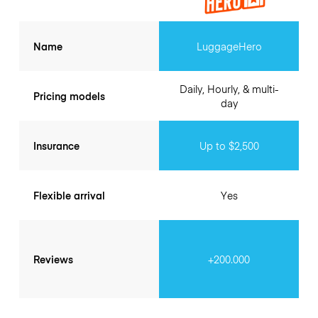
Name
LuggageHero
Daily, Hourly, & multi-
Pricing models
day
Insurance
Up to $2,500
Flexible arrival
Yes
Reviews
+200.000