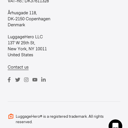
VAT-no.: DK37611328
Århusgade 118,
DK-2150 Copenhagen
Denmark
LuggageHero LLC
137 W 25th St,
New York, NY 10011
United States
Contact us
LuggageHero® is a registered trademark. All rights
reserved.