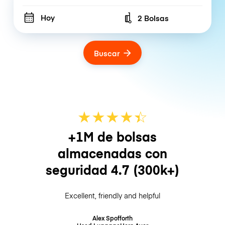
Hoy
2 Bolsas
Number of bags
Buscar
★
★
★
★
☆
★
+1M de bolsas
almacenadas con
seguridad
4.7
(300k+)
Excellent, friendly and helpful
Alex Spofforth