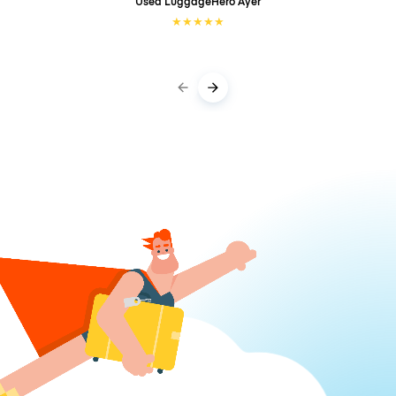
Used LuggageHero
Ayer
★
★
★
★
★