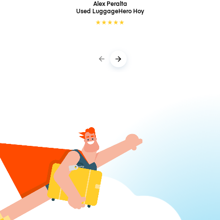
Alex Peralta
Used LuggageHero
Hoy
★
★
★
★
★