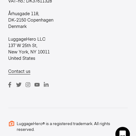
VAT-no.: DK37611328
Århusgade 118,
DK-2150 Copenhagen
Denmark
LuggageHero LLC
137 W 25th St,
New York, NY 10011
United States
Contact us
LuggageHero® is a registered trademark. All rights
reserved.