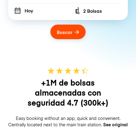
Hoy
2 Bolsas
Number of bags
Buscar
★
★
★
★
☆
★
+1M de bolsas
almacenadas con
seguridad
4.7
(300k+)
Easy booking without an app, quick and convenient.
Centrally located next to the main train station.
See original