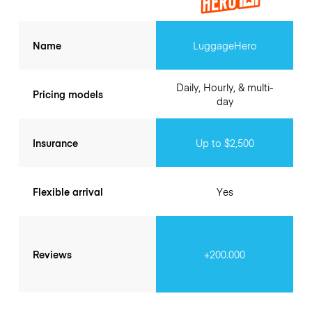
Name
LuggageHero
Daily, Hourly, & multi-
Pricing models
day
Insurance
Up to $2,500
Flexible arrival
Yes
Reviews
+200.000