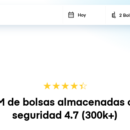
Hoy
2 Bo
Number
★
★
★
★
☆
★
M de bolsas almacenadas 
seguridad
4.7
(300k+)