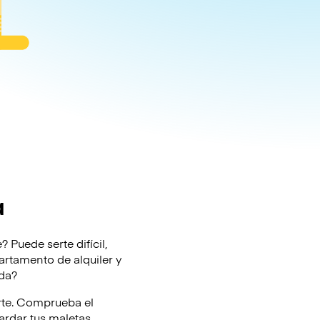
a
 Puede serte difícil,
partamento de alquiler y
eda?
rte. Comprueba el
rdar tus maletas.