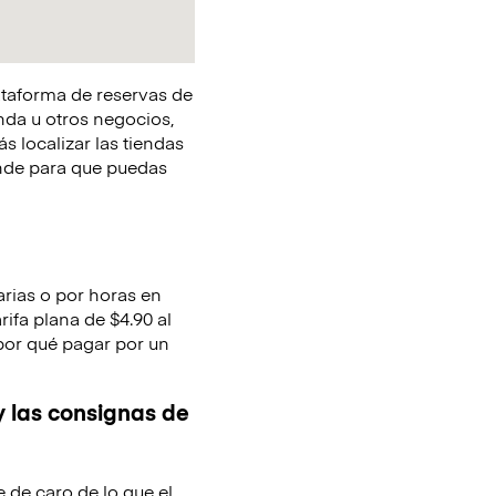
lataforma de reservas de
nda u otros negocios,
s localizar las tiendas
onde para que puedas
arias o por horas en
ifa plana de $4.90 al
 por qué pagar por un
y las consignas de
e de caro de lo que el