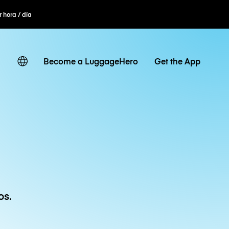
r hora / día
Become a LuggageHero
Get the App
os.