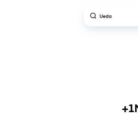
Location
+1