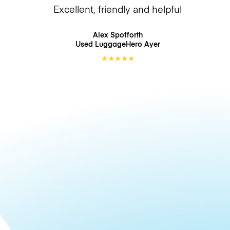
Excellent, friendly and helpful
Alex Spofforth
Used LuggageHero
Ayer
★
★
★
★
★