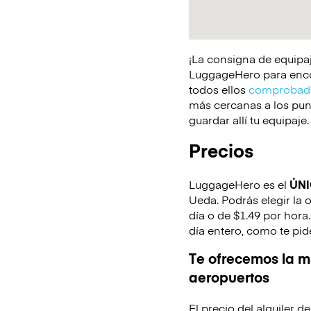
¡La consigna de equipaj
LuggageHero para encont
todos ellos
comprobado
más cercanas a los punt
guardar allí tu equipaje.
Precios
LuggageHero es el
ÚN
Ueda. Podrás elegir la 
día o de $1.49 por hora
día entero, como te pid
Te ofrecemos la mi
aeropuertos
El precio del alquiler 