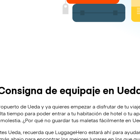
Consigna de equipaje en Ued
opuerto de Ueda y ya quieres empezar a disfrutar de tu viaje?
alta tiempo para poder entrar a tu habitación de hotel o tu a
 molestia. ¿Por qué no guardar tus maletas fácilmente en U
ites Ueda, recuerda que LuggageHero estará ahí para ayuda
ás abajo para encontrar los mejores lugares en los que gua