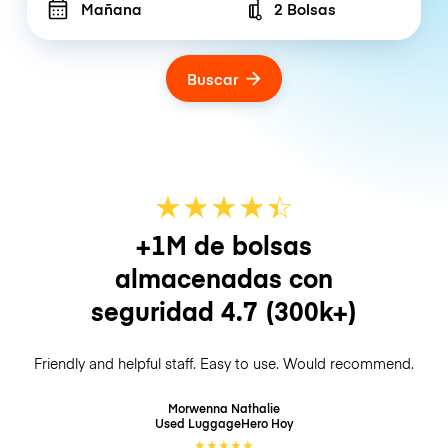
Mañana
2 Bolsas
Number of bags
Buscar
★
★
★
★
☆
★
+1M de bolsas
almacenadas con
seguridad
4.7
(300k+)
Friendly and helpful staff. Easy to use. Would recommend.
Morwenna Nathalie
Used LuggageHero
Hoy
★
★
★
★
★