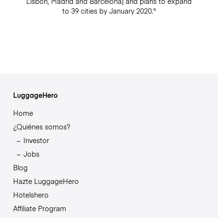
Lisbon, Madrid and Barcelona) and plans to expand
to 39 cities by January 2020."
LuggageHero
Home
¿Quiénes somos?
Investor
Jobs
Blog
Hazte LuggageHero
Hotelshero
Affiliate Program