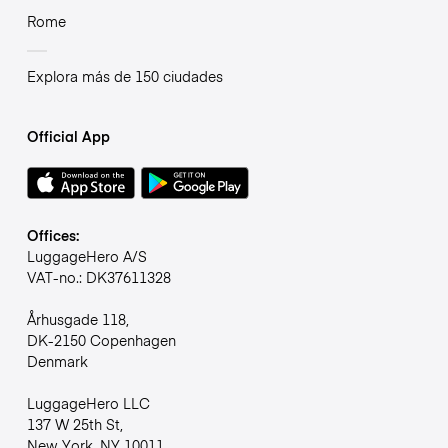
Rome
Explora más de 150 ciudades
Official App
Offices:
LuggageHero A/S
VAT-no.: DK37611328
Århusgade 118,
DK-2150 Copenhagen
Denmark
LuggageHero LLC
137 W 25th St,
New York, NY 10011