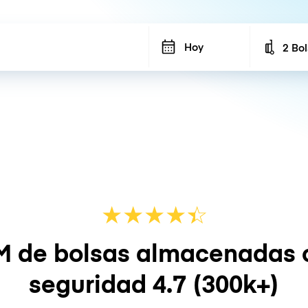
Hoy
2 Bo
Number
★
★
★
★
☆
★
M de bolsas almacenadas 
seguridad
4.7
(300k+)