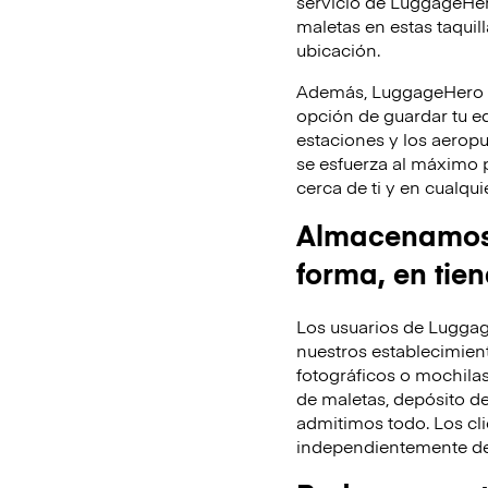
servicio de LuggageHer
maletas en estas taquill
ubicación.
Además, LuggageHero te
opción de guardar tu equ
estaciones y los aeropu
se esfuerza al máximo 
cerca de ti y en cualq
Almacenamos t
forma, en tie
Los usuarios de Luggag
nuestros establecimient
fotográficos o mochila
de maletas, depósito de
admitimos todo. Los cli
independientemente de 