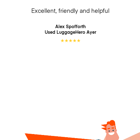
Excellent, friendly and helpful
Alex Spofforth
Used LuggageHero
Ayer
★
★
★
★
★