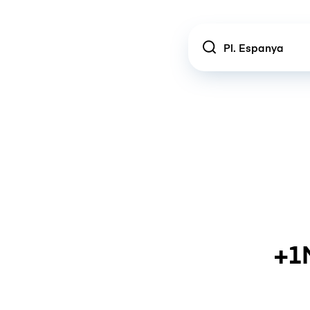
Location
+1