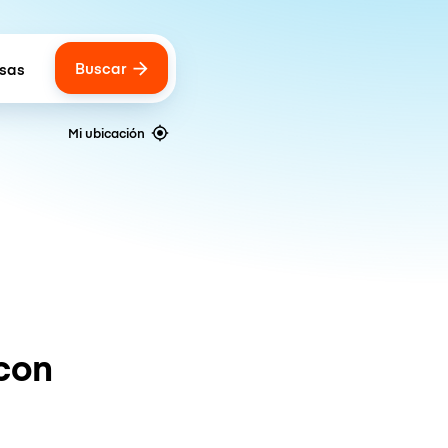
Buscar
lsas
 of bags
Mi ubicación
con