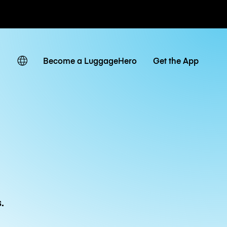
r hora / día
Become a LuggageHero
Get the App
.