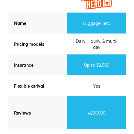
Name
LuggageHero
Daily, Hourly, & multi-
Pricing models
day
Insurance
Up to $2,500
Flexible arrival
Yes
Reviews
+200.000