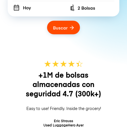
Hoy
2 Bolsas
Number of bags
Buscar
★
★
★
★
☆
★
+1M de bolsas
almacenadas con
seguridad
4.7
(300k+)
Easy to use! Friendly. Inside the grocery!
Eric Strauss
Used LuggageHero
Ayer