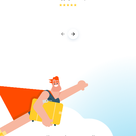
★
★
★
★
★