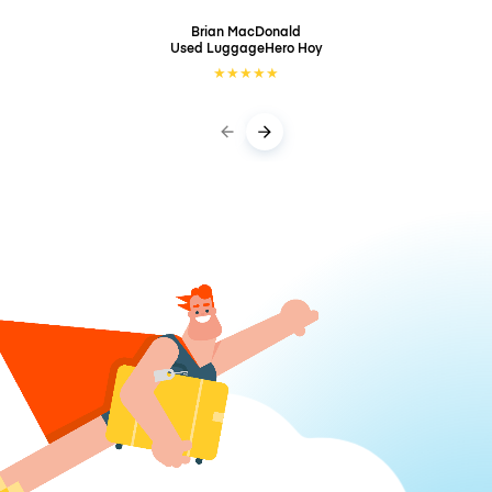
Brian MacDonald
Used LuggageHero
Hoy
★
★
★
★
★