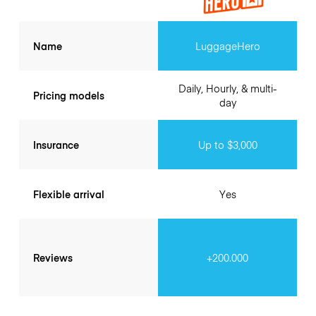
Name
LuggageHero
Daily, Hourly, & multi-
Pricing models
day
Insurance
Up to $3,000
Flexible arrival
Yes
Reviews
+200.000