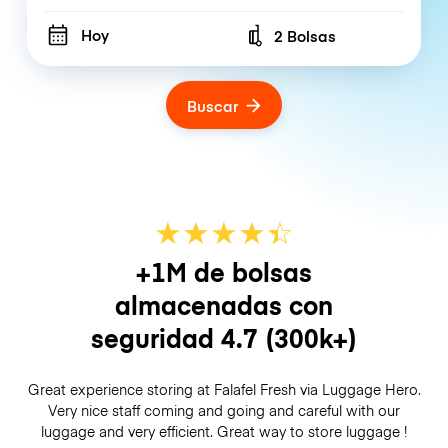
Hoy
2 Bolsas
Number of bags
Buscar
★
★
★
★
☆
★
+1M de bolsas
almacenadas con
seguridad
4.7
(300k+)
Great experience storing at Falafel Fresh via Luggage Hero.
Very nice staff coming and going and careful with our
luggage and very efficient. Great way to store luggage !