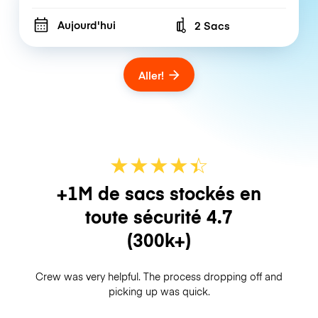
Aujourd'hui
2 Sacs
Number of bags
Aller!
★
★
★
★
☆
★
+1M de sacs stockés en
toute sécurité
4.7
(300k+)
Crew was very helpful. The process dropping off and
picking up was quick.