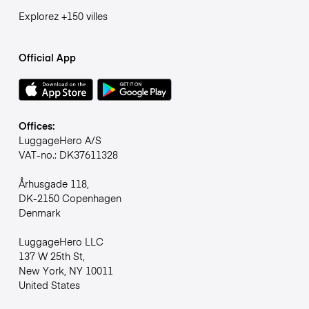
Explorez +150 villes
Official App
Offices:
LuggageHero A/S
VAT-no.: DK37611328
Århusgade 118,
DK-2150 Copenhagen
Denmark
LuggageHero LLC
137 W 25th St,
New York, NY 10011
United States