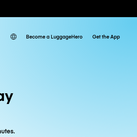
 journaliers
Become a LuggageHero
Get the App
ay
utes.