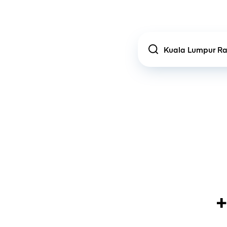
Location
+