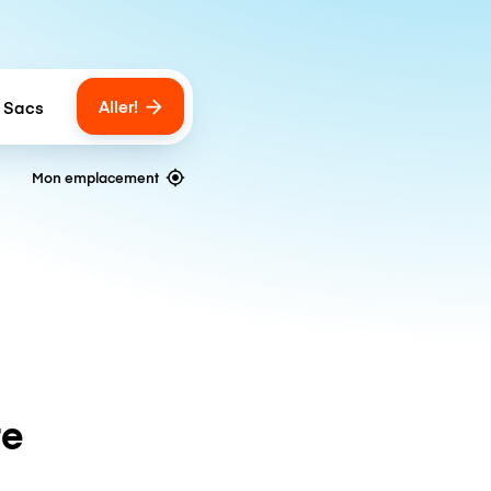
Aller!
 Sacs
umber of bags
Mon emplacement
te