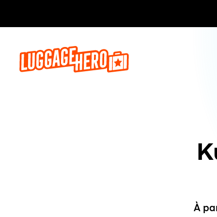
Réservez,
K
À pa