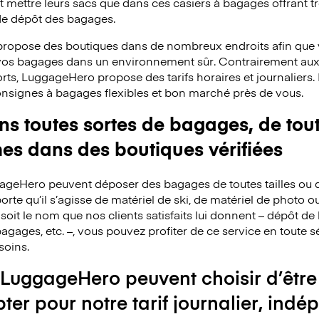
mettre leurs sacs que dans ces casiers à bagages offrant trè
 de dépôt des bagages.
ropose des boutiques dans de nombreux endroits afin que v
 vos bagages dans un environnement sûr. Contrairement au
rts, LuggageHero propose des tarifs horaires et journaliers
consignes à bagages flexibles et bon marché près de vous.
 toutes sortes de bagages, de toute
mes dans des boutiques vérifiées
ggageHero peuvent déposer des bagages de toutes tailles ou 
rte qu’il s’agisse de matériel de ski, de matériel de photo o
 soit le nom que nos clients satisfaits lui donnent – dépôt 
agages, etc. –, vous pouvez profiter de ce service en toute s
soins.
 LuggageHero peuvent choisir d’être
pter pour notre tarif journalier, i