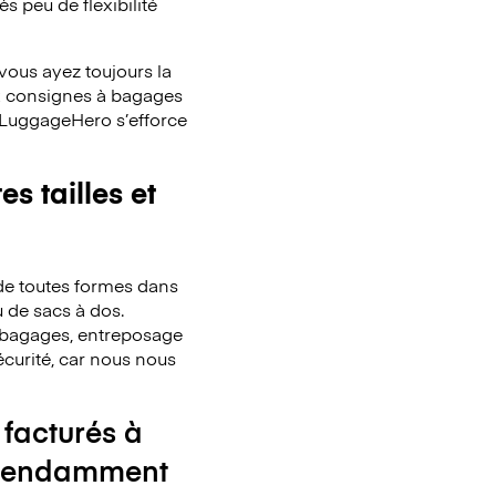
s peu de flexibilité
ous ayez toujours la
x consignes à bagages
. LuggageHero s’efforce
s tailles et
de toutes formes dans
u de sacs à dos.
de bagages, entreposage
écurité, car nous nous
 facturés à
ndépendamment