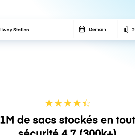
Demain
2
N
★
★
★
★
☆
★
1M de sacs stockés en tou
sécurité
4.7
(300k+)