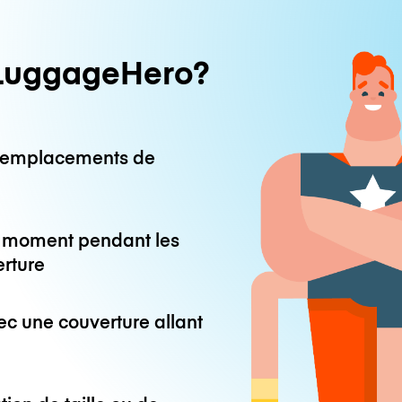
LuggageHero?
0 emplacements de
ut moment pendant les
erture
ec une couverture allant