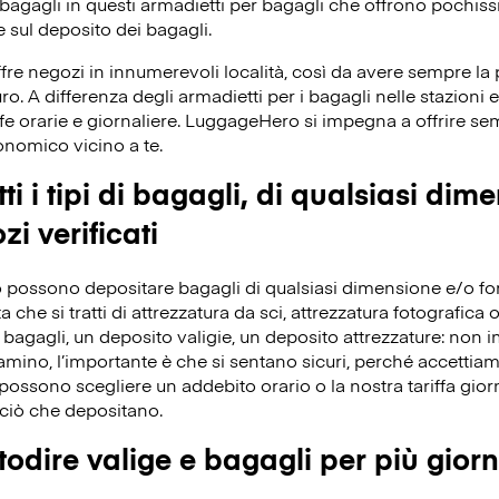
bagagli in questi armadietti per bagagli che offrono pochissi
 sul deposito dei bagagli.
re negozi in innumerevoli località, così da avere sempre la po
ro. A differenza degli armadietti per i bagagli nelle stazioni e
fe orarie e giornaliere. LuggageHero si impegna a offrire s
conomico vicino a te.
ti i tipi di bagagli, di qualsiasi dim
zi verificati
 possono depositare bagagli di qualsiasi dimensione e/o forma
che si tratti di attrezzatura da sci, attrezzatura fotografica o 
bagagli, un deposito valigie, un deposito attrezzature: non 
iamino, l’importante è che si sentano sicuri, perché accettiamo 
ossono scegliere un addebito orario o la nostra tariffa giorn
ciò che depositano.
odire valige e bagagli per più giorn