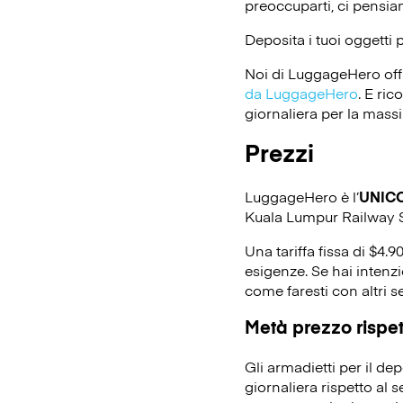
preoccuparti, ci pensi
Deposita i tuoi oggetti 
Noi di LuggageHero off
da LuggageHero
. E ri
giornaliera per la massi
Prezzi
LuggageHero è l’
UNIC
Kuala Lumpur Railway S
Una tariffa fissa di $4.9
esigenze. Se hai intenz
come faresti con altri s
Metà prezzo rispett
Gli armadietti per il d
giornaliera rispetto al 