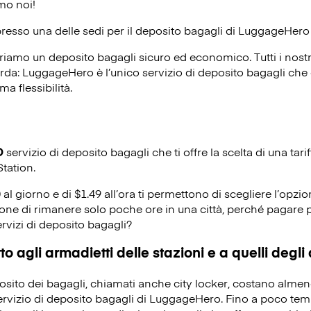
amo noi!
presso una delle sedi per il deposito bagagli di
LuggageHero
riamo un deposito bagagli sicuro ed economico. Tutti i nost
corda: LuggageHero è l’unico servizio di deposito bagagli che o
ma flessibilità.
O
servizio di deposito bagagli che ti offre la scelta di una tarif
tation.
0 al giorno e di $1.49 all’ora ti permettono di scegliere l’opzio
ione di rimanere solo poche ore in una città, perché pagare p
ervizi di deposito bagagli?
o agli armadietti delle stazioni e a quelli degli
eposito dei bagagli, chiamati anche city locker, costano alme
servizio di deposito bagagli di LuggageHero. Fino a poco temp