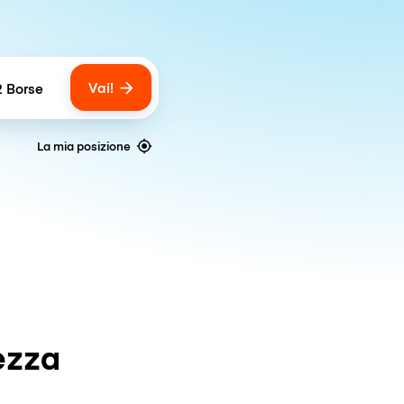
Vai!
2 Borse
umber of bags
La mia posizione
ezza