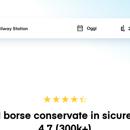
Oggi
N
★
★
★
★
☆
★
 borse conservate in sicur
4.7
(300k+)