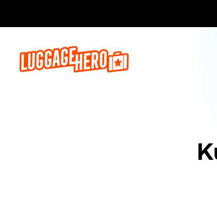
Prenota o
K