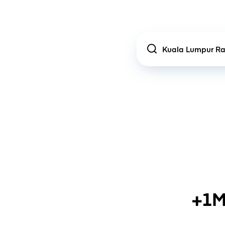
Location
+1M