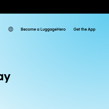
 giornaliere
Become a LuggageHero
Get the App
ay