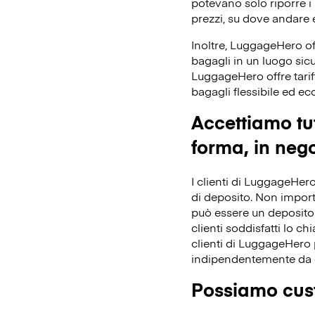
potevano solo riporre i 
prezzi, su dove andare e
Inoltre, LuggageHero off
bagagli in un luogo sicu
LuggageHero offre tarif
bagagli flessibile ed e
Accettiamo tut
forma, in nego
I clienti di LuggageHero
di deposito. Non importa 
può essere un deposito 
clienti soddisfatti lo ch
clienti di LuggageHero p
indipendentemente da 
Possiamo cust