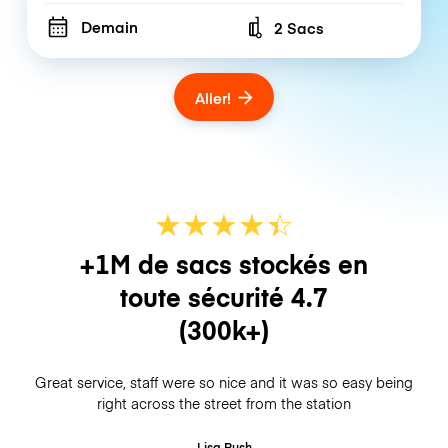
Demain
2 Sacs
Number of bags
Aller!
★
★
★
★
☆
★
+1M de sacs stockés en
toute sécurité
4.7
(300k+)
Great service, staff were so nice and it was so easy being
right across the street from the station
Lisa Rush