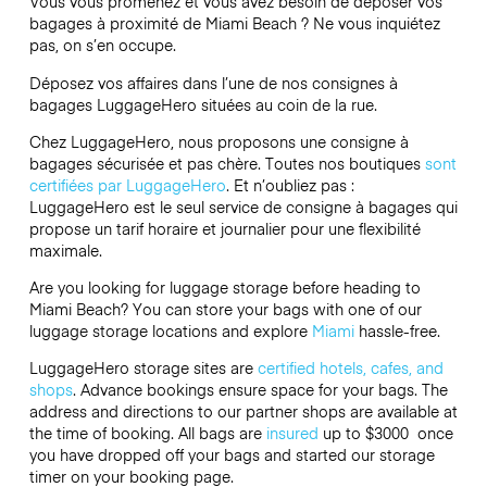
Vous vous promenez et vous avez besoin de déposer vos
bagages à proximité de Miami Beach ? Ne vous inquiétez
pas, on s’en occupe.
Déposez vos affaires dans l’une de nos consignes à
bagages
LuggageHero
situées au coin de la rue.
Chez LuggageHero, nous proposons une consigne à
bagages sécurisée et pas chère. Toutes nos boutiques
sont
certifiées par LuggageHero
. Et n’oubliez pas :
LuggageHero est le seul service de consigne à bagages qui
propose un tarif horaire et journalier pour une flexibilité
maximale.
Are you looking for luggage storage before heading to
Miami Beach? You can store your bags with one of our
luggage storage locations and explore
Miami
hassle-free.
LuggageHero storage sites are
certified hotels, cafes, and
shops
. Advance bookings ensure space for your bags. The
address and directions to our partner shops are available at
the time of booking. All bags are
insured
up to
$3000
once
you have dropped off your bags and started our storage
timer on your booking page.