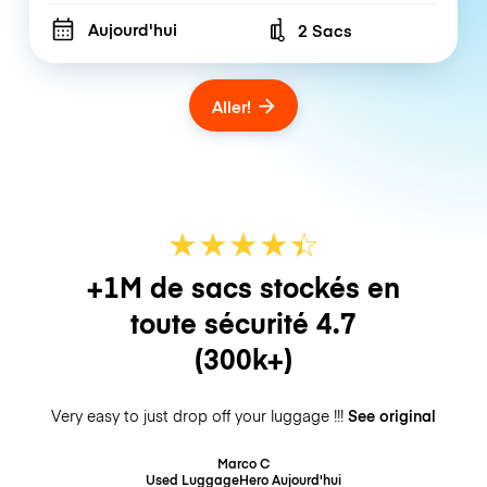
Aujourd'hui
2 Sacs
Number of bags
Aller!
★
★
★
★
☆
★
+1M de sacs stockés en
toute sécurité
4.7
(300k+)
Very easy to just drop off your luggage !!!
See original
Marco C
Used LuggageHero
Aujourd'hui