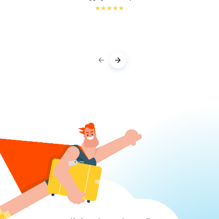
★
★
★
★
★