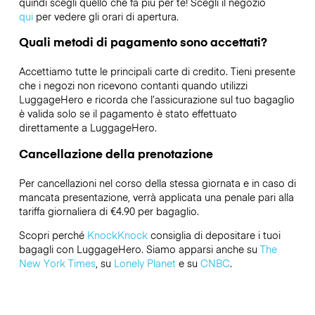
quindi scegli quello che fa più per te! Scegli il negozio
qui
per vedere gli orari di apertura.
Quali metodi di pagamento sono accettati?
Accettiamo tutte le principali carte di credito. Tieni presente
che i negozi non ricevono contanti quando utilizzi
LuggageHero e ricorda che l’assicurazione sul tuo bagaglio
è valida solo se il pagamento è stato effettuato
direttamente a LuggageHero.
Cancellazione della prenotazione
Per cancellazioni nel corso della stessa giornata e in caso di
mancata presentazione, verrà applicata una penale pari alla
tariffa giornaliera di €4.90 per bagaglio.
Scopri perché
KnockKnock
consiglia di depositare i tuoi
bagagli con LuggageHero. Siamo apparsi anche su
The
New York Times
, su
Lonely Planet
e su
CNBC
.