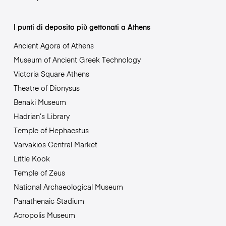
I punti di deposito più gettonati a Athens
Ancient Agora of Athens
Museum of Ancient Greek Technology
Victoria Square Athens
Theatre of Dionysus
Benaki Museum
Hadrian’s Library
Temple of Hephaestus
Varvakios Central Market
Little Kook
Temple of Zeus
National Archaeological Museum
Panathenaic Stadium
Acropolis Museum