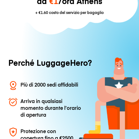
da
€1
/ora Athens
+
€1.60
costo del servizio per bagaglio
Perché LuggageHero?
Più di 2000 sedi affidabili
Arriva in qualsiasi
momento durante l’orario
di apertura
Protezione con
copertura fino a
€2500