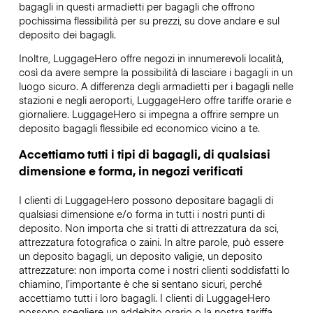
bagagli in questi armadietti per bagagli che offrono
pochissima flessibilità per su prezzi, su dove andare e sul
deposito dei bagagli.
Inoltre, LuggageHero offre negozi in innumerevoli località,
così da avere sempre la possibilità di lasciare i bagagli in un
luogo sicuro. A differenza degli armadietti per i bagagli nelle
stazioni e negli aeroporti, LuggageHero offre tariffe orarie e
giornaliere. LuggageHero si impegna a offrire sempre un
deposito bagagli flessibile ed economico vicino a te.
Accettiamo tutti i tipi di bagagli, di qualsiasi
dimensione e forma, in negozi verificati
I clienti di LuggageHero possono depositare bagagli di
qualsiasi dimensione e/o forma in tutti i nostri punti di
deposito. Non importa che si tratti di attrezzatura da sci,
attrezzatura fotografica o zaini. In altre parole, può essere
un deposito bagagli, un deposito valigie, un deposito
attrezzature: non importa come i nostri clienti soddisfatti lo
chiamino, l’importante è che si sentano sicuri, perché
accettiamo tutti i loro bagagli. I clienti di LuggageHero
possono scegliere un addebito orario o la nostra tariffa