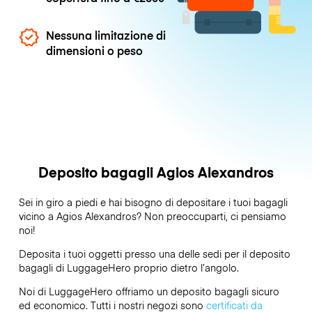
Nessuna limitazione di
dimensioni o peso
Deposito bagagli Agios Alexandros
Sei in giro a piedi e hai bisogno di depositare i tuoi bagagli
vicino a Agios Alexandros? Non preoccuparti, ci pensiamo
noi!
Deposita i tuoi oggetti presso una delle sedi per il deposito
bagagli di
LuggageHero
proprio dietro l’angolo.
Noi di LuggageHero offriamo un deposito bagagli sicuro
ed economico. Tutti i nostri negozi sono
certificati da