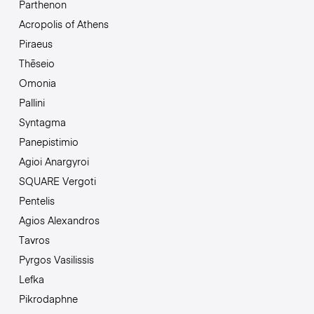
Parthenon
Acropolis of Athens
Piraeus
Thēseio
Omonia
Pallini
Syntagma
Panepistimio
Agioi Anargyroi
SQUARE Vergoti
Pentelis
Agios Alexandros
Tavros
Pyrgos Vasilissis
Lefka
Pikrodaphne