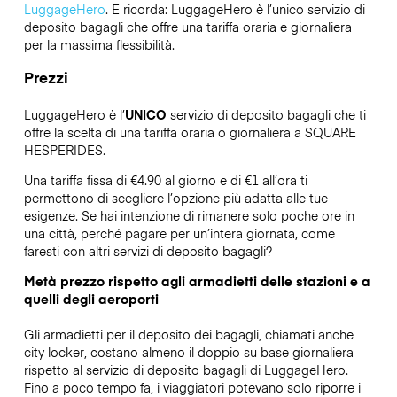
LuggageHero
. E ricorda: LuggageHero è l’unico servizio di
deposito bagagli che offre una tariffa oraria e giornaliera
per la massima flessibilità.
Prezzi
LuggageHero è l’
UNICO
servizio di deposito bagagli che ti
offre la scelta di una tariffa oraria o giornaliera a SQUARE
HESPERIDES.
Una tariffa fissa di €4.90 al giorno e di €1 all’ora ti
permettono di scegliere l’opzione più adatta alle tue
esigenze. Se hai intenzione di rimanere solo poche ore in
una città, perché pagare per un’intera giornata, come
faresti con altri servizi di deposito bagagli?
Metà prezzo rispetto agli armadietti delle stazioni e a
quelli degli aeroporti
Gli armadietti per il deposito dei bagagli, chiamati anche
city locker, costano almeno il doppio su base giornaliera
rispetto al servizio di deposito bagagli di LuggageHero.
Fino a poco tempo fa, i viaggiatori potevano solo riporre i