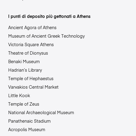
I punti di deposito più gettonati a Athens
Ancient Agora of Athens
Museum of Ancient Greek Technology
Victoria Square Athens
Theatre of Dionysus
Benaki Museum
Hadrian’s Library
Temple of Hephaestus
Varvakios Central Market
Little Kook
Temple of Zeus
National Archaeological Museum
Panathenaic Stadium
Acropolis Museum