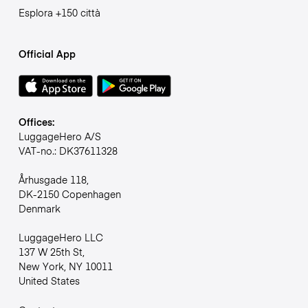
Esplora +150 città
Official App
Offices:
LuggageHero A/S
VAT-no.: DK37611328
Århusgade 118,
DK-2150 Copenhagen
Denmark
LuggageHero LLC
137 W 25th St,
New York, NY 10011
United States