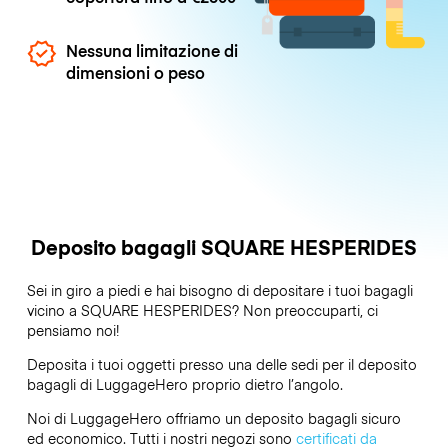
Nessuna limitazione di
dimensioni o peso
Deposito bagagli SQUARE HESPERIDES
Sei in giro a piedi e hai bisogno di depositare i tuoi bagagli
vicino a SQUARE HESPERIDES? Non preoccuparti, ci
pensiamo noi!
Deposita i tuoi oggetti presso una delle sedi per il deposito
bagagli di
LuggageHero
proprio dietro l’angolo.
Noi di LuggageHero offriamo un deposito bagagli sicuro
ed economico. Tutti i nostri negozi sono
certificati da